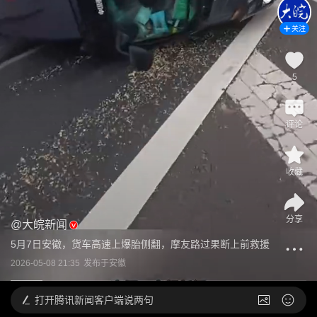
关注
5
评论
收藏
分享
@
大皖新闻
5月7日安徽，货车高速上爆胎侧翻，摩友路过果断上前救援
2026-05-08 21:35
发布于
安徽
打开
腾讯新闻客户端说两句