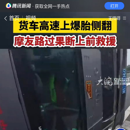
· 获取全网一手热点
打开
首页
视频
无障碍