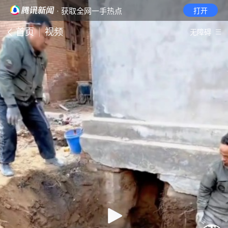
· 获取全网一手热点
打开
首页
视频
无障碍