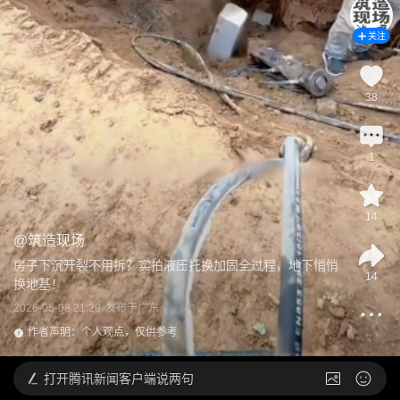
关注
38
1
14
@
筑造现场
房子下沉开裂不用拆？实拍液压托换加固全过程，地下悄悄
14
换地基！
2026-05-08 21:29
发布于
广东
作者声明：个人观点，仅供参考
打开
腾讯新闻客户端说两句