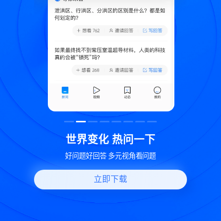
致
世界变化 热问一下
好问题好回答 多元视角看问题
立即下载