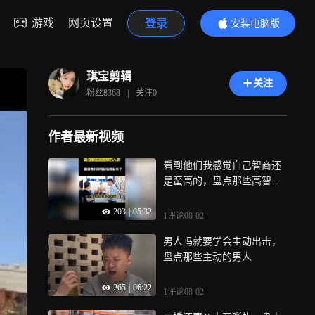
游戏
网页设置
登录
安装电脑版
内容更精彩
琪宝剪辑
关注
粉丝
8368
|
关注
0
作者最新视频
看到他们我感觉自己智商还
是蛮高的，盘点那些高智商
的人类
203
|
05:32
1评论
08-02
男人吗就要学会主动出击，
盘点那些主动的男人
265
|
06:22
1评论
08-02