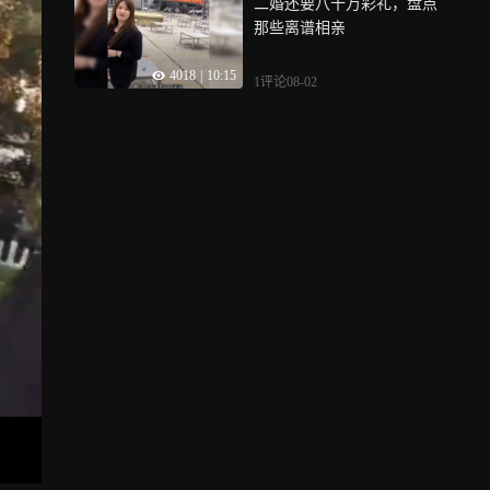
二婚还要八十万彩礼，盘点
那些离谱相亲
4018
|
10:15
1评论
08-02