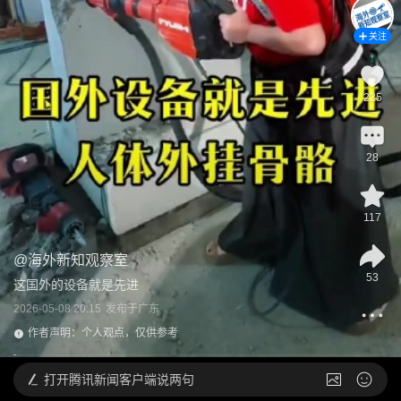
关注
225
28
117
@
海外新知观察室
53
这国外的设备就是先进
2026-05-08 20:15
发布于
广东
作者声明：个人观点，仅供参考
打开
腾讯新闻客户端说两句