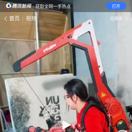
· 获取全网一手热点
打开
首页
视频
无障碍