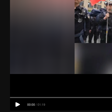
00:00
/
01:19