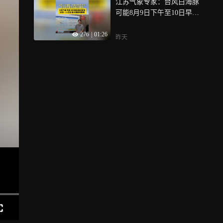
江苏气象专家：台风白海豚
可能8月9日下午至10日早晨
在浙闽沿海登陆，10日—11
276
|
01:26
日全省大雨、局地暴雨
昨天