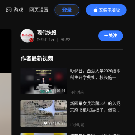
游戏
网页设置
登录
安装电脑版
内容更精彩
现代快报
关注
粉丝
41.1万
|
关注
2
作者最新视频
8月8日，西湖大学2026级本
科生开学典礼，校长施一公
在致辞中用王虹邓煜鼓励新
27
|
01:44
生，“今日西湖少年，明日国
-4小时前
之栋梁”
新四军女兵珍藏36年的入党
志愿书纸张破损了，但誓言
依旧清晰可见
217
|
02:21
19小时前