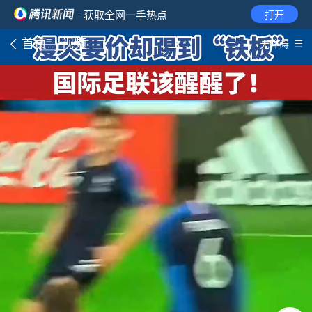
· 获取全网一手热点
打开
首页
视频
无障碍