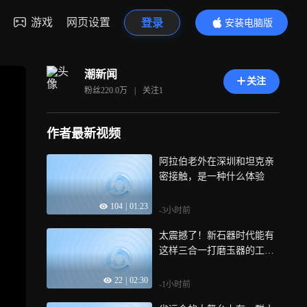
游戏
网页设置
登录
安装电脑版
内容更精彩
潮新闻
关注
粉丝
220.0万
|
关注
1
作者最新视频
阿拉伯老外在深圳和坦克亲
密接触，是一种什么体验
104
|
01:23
-3小时前
太震撼了！新石器时代能有
这样三合一打磨玉器的工
具！
22
|
02:30
-1小时前