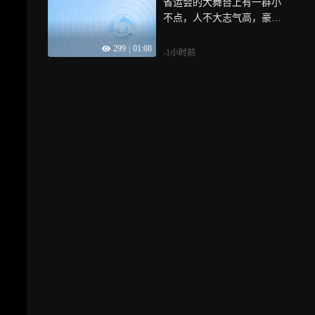
省运会的大舞台上有一群小
不点，人不大志气高，豪
气！
299
|
01:08
-1小时前