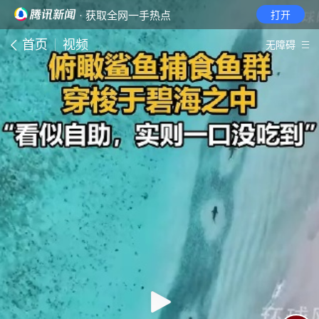
· 获取全网一手热点
打开
首页
视频
无障碍