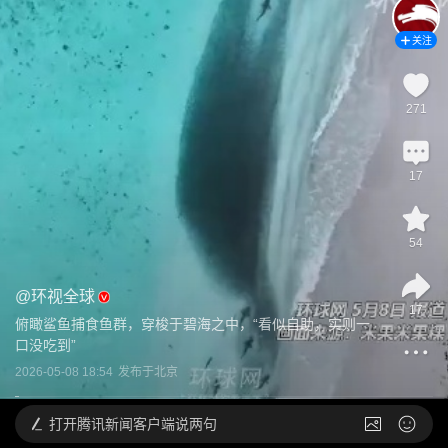
关注
271
17
54
@
环视全球
17
俯瞰鲨鱼捕食鱼群，穿梭于碧海之中，“看似自助，实则一
口没吃到”
2026-05-08 18:54
发布于
北京
打开
腾讯新闻客户端说两句