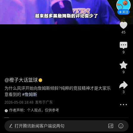
关注
45
9
9
@
橙子大话篮球
为什么风评开始向詹姆斯倾斜?纯粹的竞技精神才是大家乐
3
意看到的
 #
詹姆斯
2026-05-08 18:48
发布于
广东
作者声明：个人观点，仅供参考
打开
腾讯新闻客户端说两句