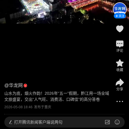
关注
评论
收藏
@
华龙网
分享
山水为底，烟火作韵！2026年“五一”假期，黔江用一场全域
文旅盛宴，交出“人气旺、消费活、口碑佳”的高分答卷
2026-05-08 18:46
发布于
重庆
打开
腾讯新闻客户端说两句