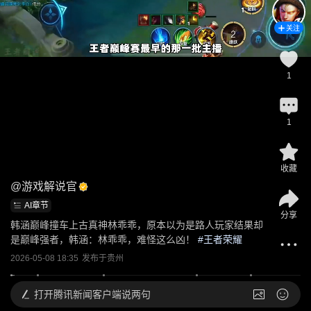
关注
1
1
收藏
@
游戏解说官
AI章节
分享
韩涵巅峰撞车上古真神林乖乖，原本以为是路人玩家结果却
是巅峰强者，韩涵：林乖乖，难怪这么凶！
 #
王者荣耀
2026-05-08 18:35
发布于
贵州
打开
腾讯新闻客户端说两句