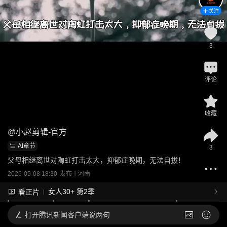
关注
3
评论
收藏
@
小赵剪辑-官方
AI章节
3
父母相继离世对陶虹打击太大，抑郁症晚期，无法自拔！
2026-05-08 18:30
发布于
河南
女人30+ 第2季
看正片
打开
腾讯新闻客户端说两句