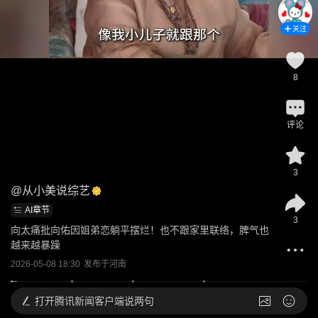
关注
8
评论
3
@
从小美说综艺
AI章节
3
向太痛批向佑因姐弟恋躺平摆烂！也不跟家里联络，脾气也
越来越暴躁
2026-05-08 18:30
发布于
河南
打开
腾讯新闻客户端说两句