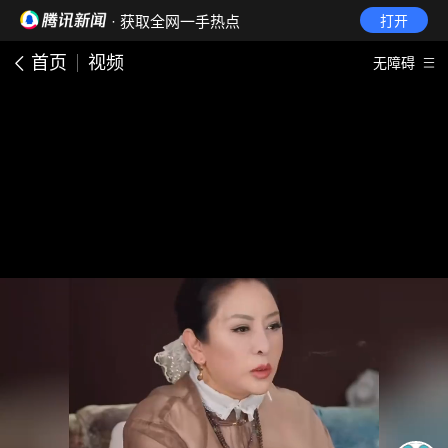
· 获取全网一手热点
打开
首页
视频
无障碍