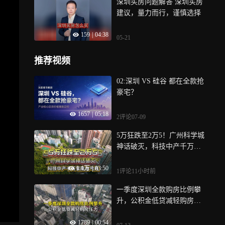
深圳买房问题解答 深圳买房
建议，量力而行，谨慎选择
159
|
04:38
05-21
推荐视频
02:深圳 VS 硅谷 都在全款抢
豪宅？
1657
|
05:18
2评论
07-09
5万狂跌至2万5！广州科学城
神话破灭，科技中产千万家
底全亏光
1.1万
|
03:50
1评论
11小时前
一季度深圳全款购房比例攀
升，公积金低贷减轻购房压
力
1789
|
00:54