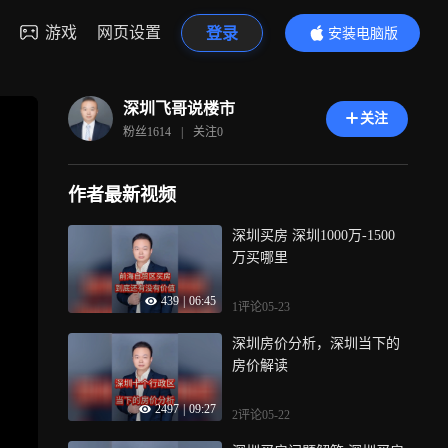
游戏
网页设置
登录
安装电脑版
内容更精彩
深圳飞哥说楼市
关注
粉丝
1614
|
关注
0
作者最新视频
深圳买房 深圳1000万-1500
万买哪里
439
|
06:45
1评论
05-23
深圳房价分析，深圳当下的
房价解读
2497
|
09:27
2评论
05-22