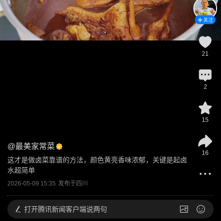
关注
21
2
15
@
最美家常菜
16
这才是做卤菜靠谱的方法，颜色黄亮香味浓郁，关键是起卤
水超简单
2026-05-09 15:35
发布于
四川
打开
腾讯新闻客户端说两句