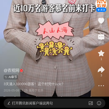
关注
2
评论
1
@
农视网
3
AI章节
3天涌入100000游客！这个村凭什么火？
2026-05-08 17:15
发布于
北京
打开
腾讯新闻客户端说两句