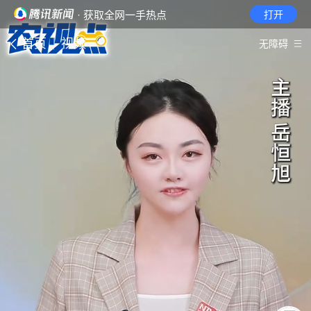
· 获取全网一手热点
打开
首页
视频
无障碍