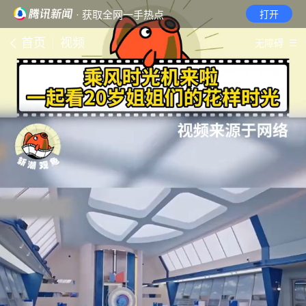
· 获取全网一手热点
打开
首页
视频
无障碍