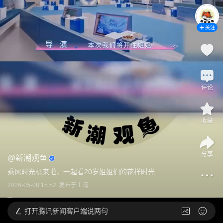
关注
评论
收藏
分享
@
新潮观鱼
乘风时光机来啦，一起看20岁姐姐们的花样时光
2026-05-08 15:52
发布于
上海
打开
腾讯新闻客户端说两句