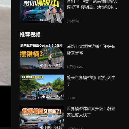
月销17114台！凯美瑞终端优
惠4万引爆销量，劝你别冲顶
配
1313
|
04:03
3小时前
推荐视频
马路上突然摆锥桶？还好有
蔚来智驾
1646
|
00:13
4评论
06-07
蔚来世界模型跑山绕行太牛
了
256
|
03:24
05-10
世界模型体验又升级！蔚来
这进度太快了
1895
|
04:19