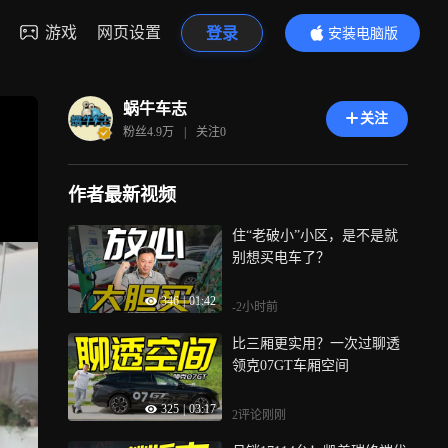
游戏
网页设置
登录
安装电脑版
内容更精彩
蜗牛车志
关注
粉丝
4.9万
|
关注
0
作者最新视频
住“老破小”小区，是不是就
别想买电车了？
346
|
01:42
-2小时前
比三厢更实用？一次过聊透
领克07GT车厢空间
325
|
03:17
2评论
刚刚