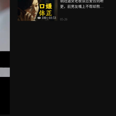
销冠逼女老板谈恋爱否则断
更，前男友嘴上不帮却熬夜
代写《爱情没有神话》
100
|
03:53
05-26