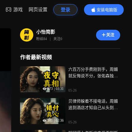
游戏
网页设置
登录
安装电脑版
内容更精彩
小怡简影
关注
粉丝
84
|
关注
0
作者最新视频
六百万分手费刚到手，周媚
就反悔说不分，张佑森独自
在酒店外守了一整夜《爱情
873
|
03:31
没有神话》
05-26
贝律师躲着不接电话，周媚
追到酒店才知自己从头到尾
被利用《爱情没有神话》
181
|
02:36
05-26