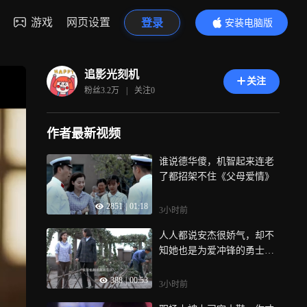
游戏
网页设置
登录
安装电脑版
内容更精彩
追影光刻机
关注
粉丝
3.2万
|
关注
0
作者最新视频
谁说德华傻，机智起来连老
了都招架不住《父母爱情》
2851
|
01:18
3小时前
人人都说安杰很娇气，却不
知她也是为爱冲锋的勇士
《父母爱情》
388
|
00:53
3小时前