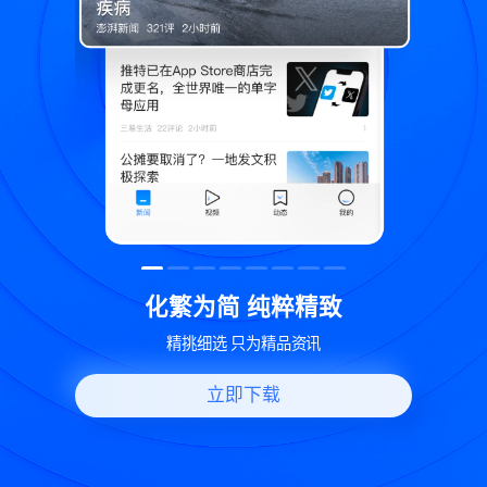
精致
世界变化 热问一下
讯
好问题好回答 多元视角看问题
立即下载