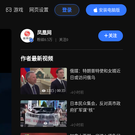
游戏
网页设置
登录
安装电脑版
内容更精彩
凤凰网
关注
粉丝
6.5万
|
关注
0
作者最新视频
俄媒：特朗普特使和女婿近
日或访问俄乌
1315
|
00:35
-4小时前
日本民众集会，反对高市政
府扩军谋“核”
860
|
01:07
-4小时前