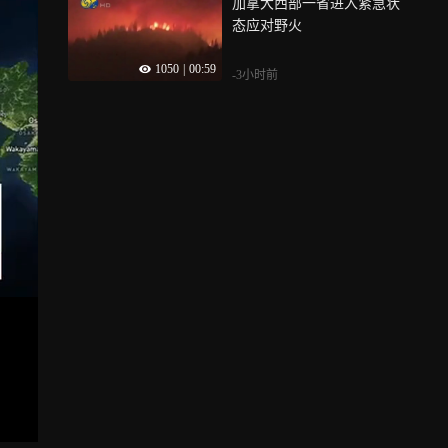
加拿大西部一省进入紧急状
态应对野火
1050
|
00:59
-3小时前