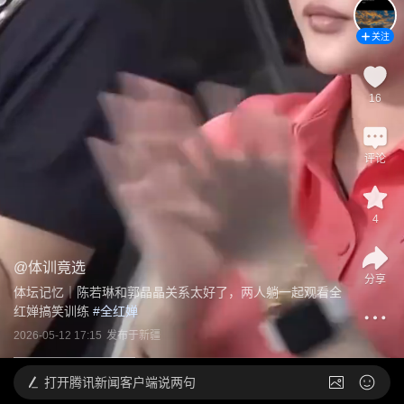
关注
16
评论
4
@
体训竟选
分享
体坛记忆｜陈若琳和郭晶晶关系太好了，两人躺一起观看全
红婵搞笑训练
 #
全红婵
2026-05-12 17:15
发布于
新疆
打开
腾讯新闻客户端说两句