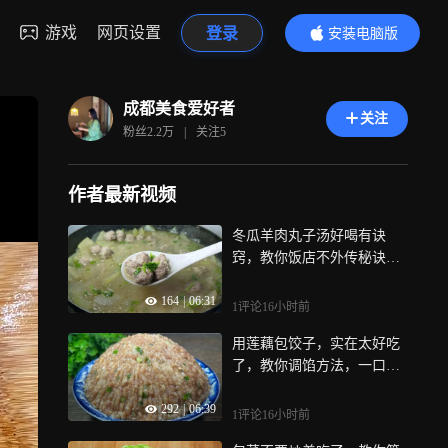
游戏
网页设置
登录
安装电脑版
内容更精彩
成都美食爱好者
关注
粉丝
2.2万
|
关注
5
作者最新视频
冬瓜羊肉丸子汤好喝有诀
窍，教你饭店不外传秘诀，
鲜嫩多汁还不膻
164
|
06:31
1评论
16小时前
用莲藕包饺子，实在太好吃
了，教你调馅方法，一口一
个真香
292
|
06:39
1评论
16小时前