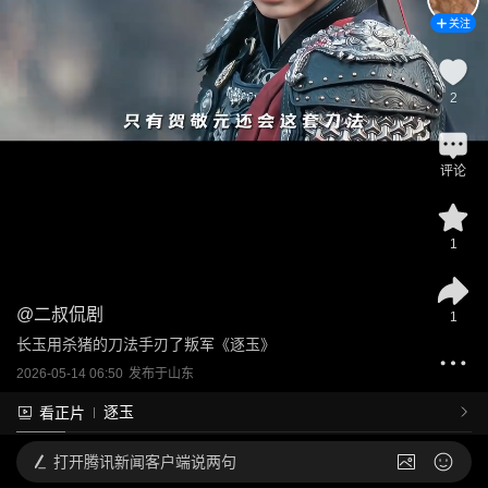
关注
2
评论
1
@
二叔侃剧
1
长玉用杀猪的刀法手刃了叛军《逐玉》
2026-05-14 06:50
发布于
山东
逐玉
看正片
打开
腾讯新闻客户端说两句