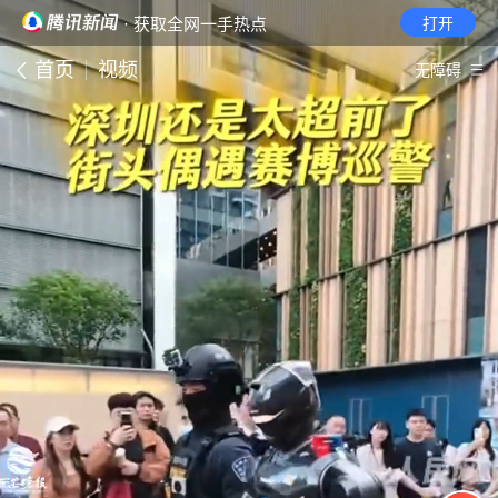
· 获取全网一手热点
打开
首页
视频
无障碍