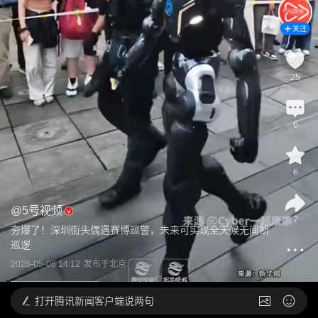
关注
25
6
6
@
5号视频
7
夯爆了！深圳街头偶遇赛博巡警，未来可实现全天候无间断
巡逻
2026-05-08 14:12
发布于
北京
打开
腾讯新闻客户端说两句