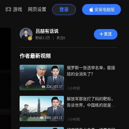
游戏
网页设置
登录
安装电脑版
内容更精彩
吕喆有话说
关注
粉丝
3.3万
|
关注
0
作者最新视频
俄罗斯一张选举名单，能接
班的全消失了？
224
|
03:37
-5小时前
解放军那张打了码的靶标，
告诉世界，中国练的就是打
嘉手纳
1801
|
03:21
-5小时前