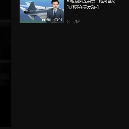
印度嫌枭龙卖贵，结果自家
光辉还在等发动机
681
|
03:01
16小时前