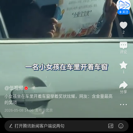
关注
2
评论
1
@
伍视频
分享
小女孩坐在车里开着车窗举着奖状炫耀，网友：含金量最高
的奖项
2026-05-08 14:06
发布于
北京
打开
腾讯新闻客户端说两句