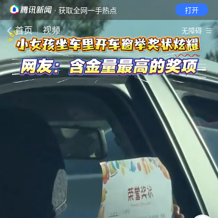
· 获取全网一手热点
打开
首页
视频
无障碍