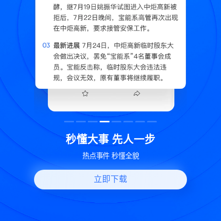
读
秒懂大事 先人一步
换
热点事件 秒懂全貌
立即下载