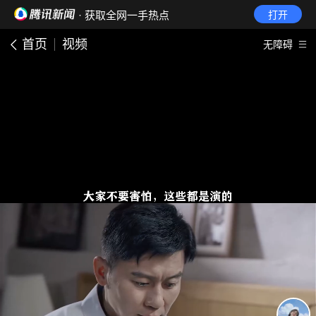
· 获取全网一手热点
打开
首页
视频
无障碍