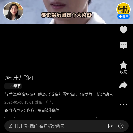
关注
1
收藏
@
七十九影团
AI章节
1
气质温婉演技派！傅淼出道多年零绯闻，45岁依旧优雅动人
2026-05-08 13:01
发布于
广东
作者声明：内容引用自站外媒体
打开
腾讯新闻客户端说两句