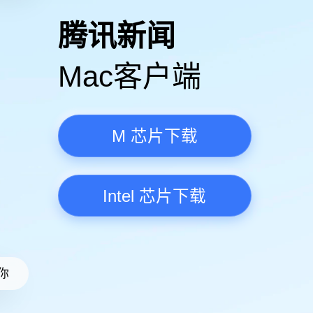
高清视频·更流畅
腾讯新
Mac客
M 芯
Intel