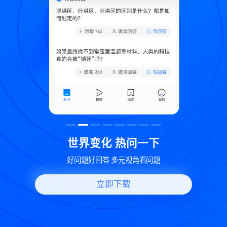
致
世界变化 热问一下
好问题好回答 多元视角看问题
立即下载