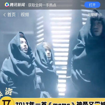
· 获取全网一手热点
打开
首页
视频
无障碍