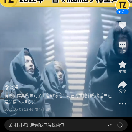
关注
1
评论
收藏
@
谈资
分享
有些团体真的做到了出道即惊艳！现在再看他们的出道曲还
是会停下来听完！
2026-05-08 12:46
发布于
四川
打开
腾讯新闻客户端说两句