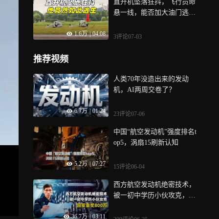
直升机坠落狂抖，飞行员命
悬一线，能否加大油门逃出
生天？
1.6万
|
04:08
3评论
07-03
推荐视频
人类70年没造出来的发动
机，AI两周交卷了？
6.7万
|
01:24
23评论
07-06
中国“航空发动机”强度排名t
op5，涡扇15刷新认知
5.2万
|
07:27
15评论
06-04
西方航空发动机绝密技术，
被一初中学历小伙攻克，国
家重奖800万
36.7万
|
03:11