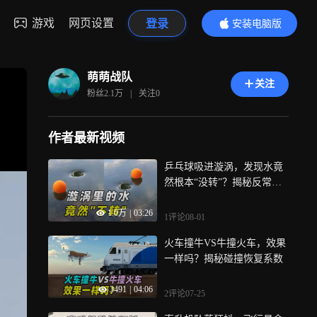
游戏
网页设置
登录
安装电脑版
内容更精彩
萌萌战队
关注
粉丝
2.1万
|
关注
0
作者最新视频
乒乓球吸进漩涡，发现水竟
然根本“没转”？揭秘反常识
的自由涡流
1.0万
|
03:26
1评论
08-01
火车撞牛VS牛撞火车，效果
一样吗？揭秘碰撞恢复系数
3491
|
04:06
2评论
07-25