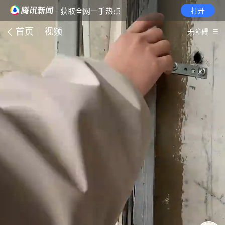
· 获取全网一手热点
打开
首页
视频
无障碍