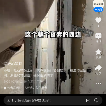
关注
1
评论
收藏
@
匠心筑造
外墙干挂石材施工前，优先安装门窗副框，可精准预留空
分享
间，避免尺寸偏差，确保密封防水
2026-05-08 12:36
发布于
广东
作者声明：个人观点，仅供参考
打开
腾讯新闻客户端说两句