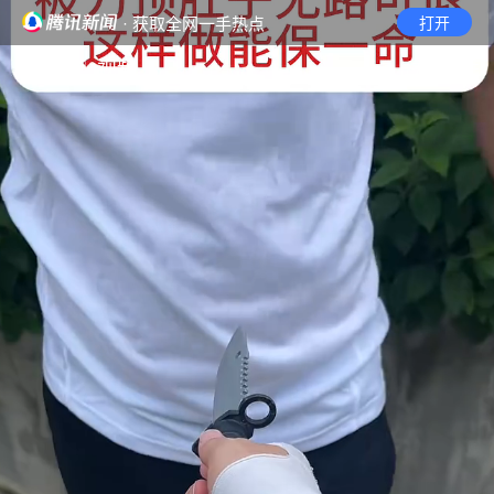
· 获取全网一手热点
打开
首页
视频
无障碍