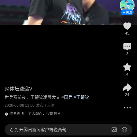
关注
45
3
4
@
体坛速递V
24
世乒赛前夜，王楚钦凌晨发文
 #
国乒
 #
王楚钦
2026-05-08 11:50
发布于
天津
作者声明：个人观点，仅供参考
打开
腾讯新闻客户端说两句