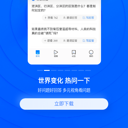
致
世界变化 热问一下
好问题好回答 多元视角看问题
立即下载