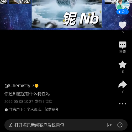
关注
6
评论
3
@
ChemistryD
7
你还知道铌有什么特性吗
2026-05-08 10:27
发布于
重庆
作者声明：个人观点，仅供参考
打开
腾讯新闻客户端说两句