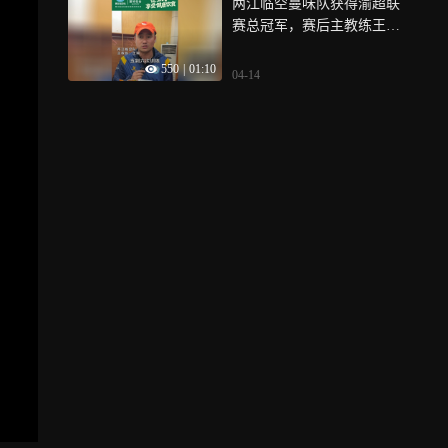
两江临空蔓味队获得渝超联
赛总冠军，赛后主教练王祥
对官方合作伙伴蔓味轻食表
550
|
01:10
示感谢
04-14