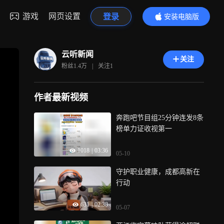
游戏
网页设置
登录
安装电脑版
内容更精彩
云听新闻
关注
粉丝
1.4万
|
关注
1
作者最新视频
奔跑吧节目组25分钟连发8条
榜单力证收视第一
1018
|
03:36
05-10
守护职业健康，成都高新在
行动
631
|
02:38
05-07