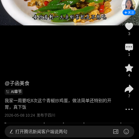
关注
3
1
4
@
子函美食
AI章节
7
我家一周要吃8次这个青椒炒鸡蛋，做法简单还特别的开
胃，真下饭
2026-05-08 10:24
发布于
四川
打开
腾讯新闻客户端说两句