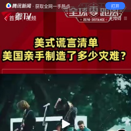
· 获取全网一手热点
打开
首页
视频
无障碍