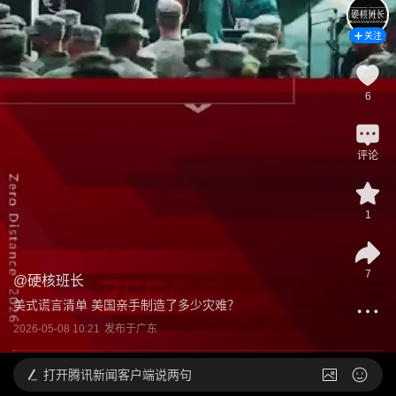
关注
6
评论
1
7
@
硬核班长
美式谎言清单 美国亲手制造了多少灾难？
2026-05-08 10:21
发布于
广东
打开
腾讯新闻客户端说两句