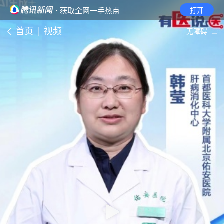
· 获取全网一手热点
打开
首页
视频
无障碍