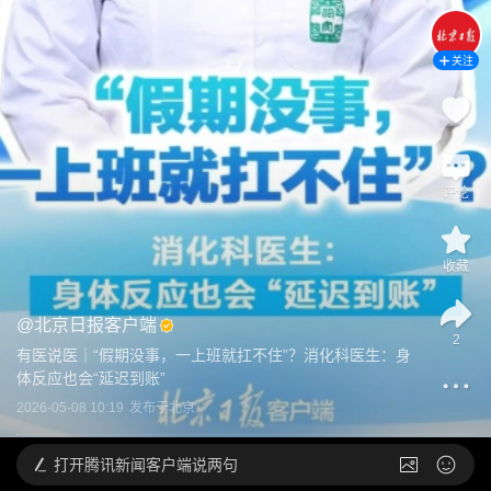
关注
评论
收藏
@
北京日报客户端
2
有医说医｜“假期没事，一上班就扛不住”？消化科医生：身
体反应也会“延迟到账”
2026-05-08 10:19
发布于
北京
打开
腾讯新闻客户端说两句