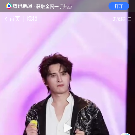
· 获取全网一手热点
打开
首页
视频
无障碍