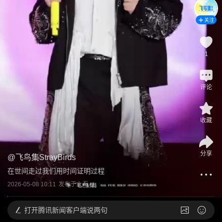
关注
1
评论
收藏
分享
@
飞鸟集StrayBirds
在世间走过我们用时间证明过程
2026-05-08 10:11
发布于
上海
打开
腾讯新闻客户端说两句