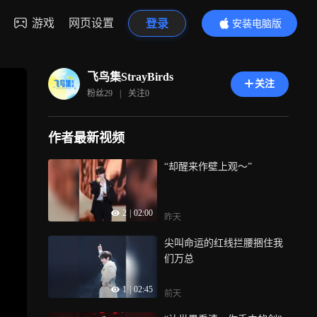
游戏
网页设置
登录
安装电脑版
内容更精彩
飞鸟集StrayBirds
关注
粉丝
29
|
关注
0
作者最新视频
“却醒来作壁上观～”
2
|
02:00
昨天
尖叫命运的红线拦腰捆住我
们万总
1
|
02:45
前天