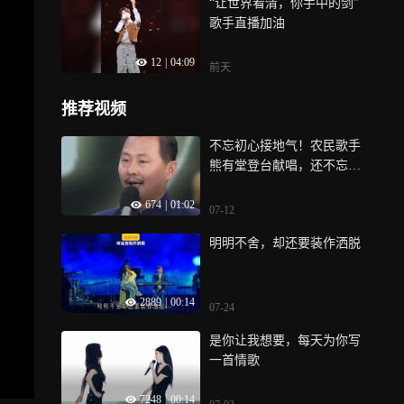
“让世界看清，你手中的剑”
歌手直播加油
12
|
04:09
前天
推荐视频
不忘初心接地气！农民歌手
熊有堂登台献唱，还不忘主
动宣传美丽家乡
674
|
01:02
07-12
明明不舍，却还要装作洒脱
2889
|
00:14
07-24
是你让我想要，每天为你写
一首情歌
7248
|
00:14