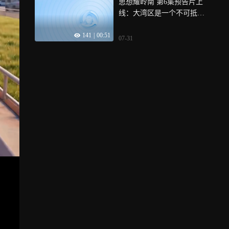
思想耀岭南 第6集预告片上
线：大湾区是一个不可抵挡
的潮流
141
|
00:51
07-31