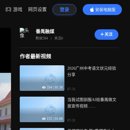
游戏
网页设置
登录
安装电脑版
内容更精彩
番禺融媒
关注
粉丝
594
|
关注
0
作者最新视频
2026广州中考语文状元经验
分享
354
|
01:58
07-31
当我试图驯服AI给番禺做文
旅宣传视频……
155
|
01:06
07-31