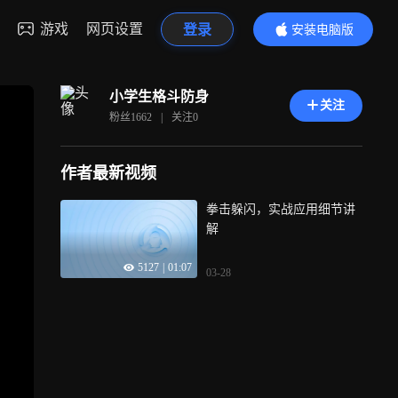
游戏
网页设置
登录
安装电脑版
内容更精彩
小学生格斗防身
关注
粉丝
1662
|
关注
0
作者最新视频
拳击躲闪，实战应用细节讲
解
5127
|
01:07
03-28