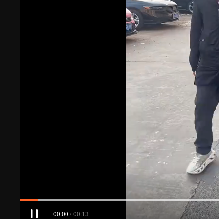
00:01
/
00:13