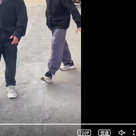
720P
倍速