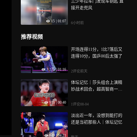
三少年拉车门发现车钥匙 直
接开走兜风
15
|
01:07
6小时前
推荐视频
开场连得11分，1比7落后又
连得10分，国乒00后太强了
3.2万
|
01:16
2评论
前天
体坛记忆｜莎头组合上演精
妙战术回合，超高智商一
球，不愧是国乒王牌搭档
919
|
00:40
1评论
08-04
淡出近一年，没想到能打的
还是当初那些人｜体坛记忆
847
|
04:23