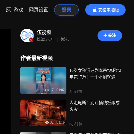
游戏
网页设置
登录
安装电脑版
内容更精彩
伍视频
关注
粉丝
18.6万
|
关注
0
作者最新视频
16岁女孩沉迷剧本杀“恋陪”2
年花17万！一个本刷50遍
17
|
01:02
5小时前
人走电断！别让插线板酿成
火灾
32
|
01:16
6小时前